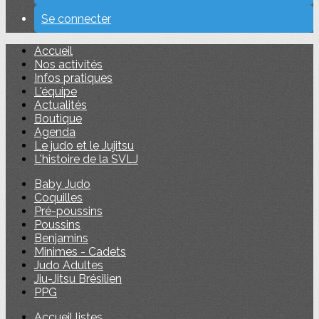
Se connecter
Accueil
Nos activités
Infos pratiques
L'équipe
Actualités
Boutique
Agenda
Le judo et le Jujitsu
L'histoire de la SVLJ
Baby Judo
Coquilles
Pré-poussins
Poussins
Benjamins
Minimes - Cadets
Judo Adultes
Jiu-Jitsu Brésilien
PPG
Accueil listes