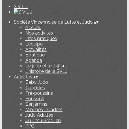
S V L J
Société Vincennoise de Lutte et Judo
▴
▾
Accueil
Nos activités
Infos pratiques
L'équipe
Actualités
Boutique
Agenda
Le judo et le Jujitsu
L'histoire de la SVLJ
Activités
▴
▾
Baby Judo
Coquilles
Pré-poussins
Poussins
Benjamins
Minimes - Cadets
Judo Adultes
Jiu-Jitsu Brésilien
PPG