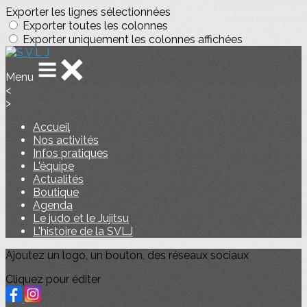
Exporter les lignes sélectionnées
Exporter toutes les colonnes
Exporter uniquement les colonnes affichées
Menu
<
>
Accueil
Nos activités
Infos pratiques
L'équipe
Actualités
Boutique
Agenda
Le judo et le Jujitsu
L'histoire de la SVLJ
Ajoutez un logo, un bouton, des réseaux sociaux
Cliquez pour éditer