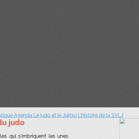
utique
Agenda
Le judo et le Jujitsu
L'histoire de la SVLJ
du judo
es qui s'imbriquent les unes