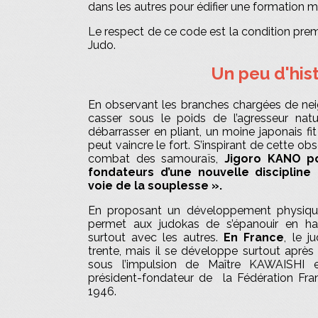
dans les autres pour édifier une formation m
Le respect de ce code est la condition premi
Judo.
Un peu d'his
En observant les branches chargées de nei
casser sous le poids de l’agresseur natu
débarrasser en pliant, un moine japonais fit
peut vaincre le fort. S’inspirant de cette o
combat des samouraïs,
Jigoro KANO po
fondateurs d’une nouvelle discipline 
voie de la souplesse ».
En proposant un développement physique,
permet aux judokas de s’épanouir en 
surtout avec les autres.
En France
, le j
trente, mais il se développe surtout aprè
sous l’impulsion de Maître KAWAISHI
président-fondateur de la Fédération Fr
1946.