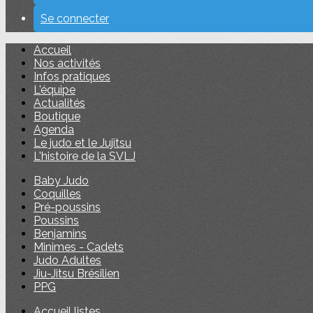
Se connecter
Accueil
Nos activités
Infos pratiques
L'équipe
Actualités
Boutique
Agenda
Le judo et le Jujitsu
L'histoire de la SVLJ
Baby Judo
Coquilles
Pré-poussins
Poussins
Benjamins
Minimes - Cadets
Judo Adultes
Jiu-Jitsu Brésilien
PPG
Accueil listes