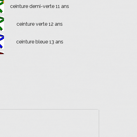
ceinture demi-verte 11 ans
ceinture verte 12 ans
ceinture bleue 13 ans
ceinture marron 14 ans
ceinture noire 15 ans minimum
ceinture rouge et blanche
6ème, 7ème et 8ème Dan
ceinture rouge
9ème et 10ème Dan