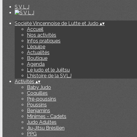
S V L J
Société Vincennoise de Lutte et Judo
▴
▾
Accueil
Nos activités
Infos pratiques
L'équipe
Actualités
Boutique
Agenda
Le judo et le Jujitsu
L'histoire de la SVLJ
Activités
▴
▾
Baby Judo
Coquilles
Pré-poussins
Poussins
Benjamins
Minimes - Cadets
Judo Adultes
Jiu-Jitsu Brésilien
PPG