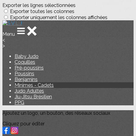
Exporter les lignes sélectionnées
Exporter toutes les colonnes
Exporter uniquement les colonnes affichées
Menu
<
>
Baby Judo
Coquilles
Pré-poussins
Poussins
Benjamins
Minimes - Cadets
Judo Adultes
Jiu-Jitsu Brésilien
PPG
Ajoutez un logo, un bouton, des réseaux sociaux
Cliquez pour éditer