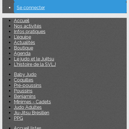
Se connecter
Accueil
Nos activités
Infos pratiques
L'équipe
Actualités
Boutique
Agenda
Le judo et le Jujitsu
L'histoire de la SVLJ
Baby Judo
Coquilles
Pré-poussins
Poussins
Benjamins
Minimes - Cadets
Judo Adultes
Jiu-Jitsu Brésilien
PPG
Accueil listes