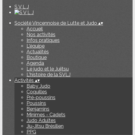
S V L J
Société Vincennoise de Lutte et Judo
▴
▾
Accueil
Nos activités
Infos pratiques
L'équipe
Actualités
Boutique
Agenda
Le judo et le Jujitsu
L'histoire de la SVLJ
Activités
▴
▾
Baby Judo
Coquilles
Pré-poussins
Poussins
Benjamins
Minimes - Cadets
Judo Adultes
Jiu-Jitsu Brésilien
PPG