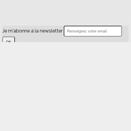
Je m'abonne à la newsletter
OK
Plan du site
Licences
Mentions légales
CGUV
Paramétrer vos cookies
Se connecter
Propulsé par AssoConnect, le logiciel des
associations Sportives
Vos choix en matière de confidentialité