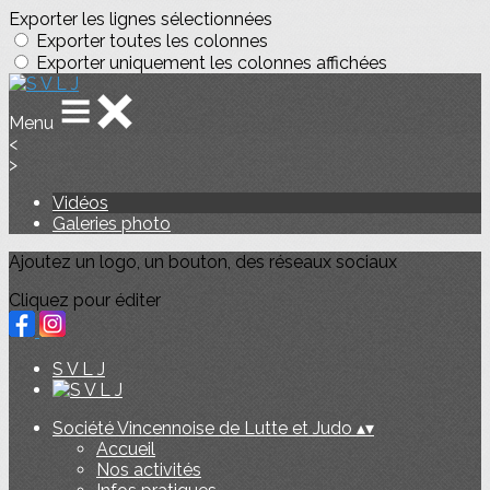
Exporter les lignes sélectionnées
Exporter toutes les colonnes
Exporter uniquement les colonnes affichées
Menu
<
>
Vidéos
Galeries photo
Ajoutez un logo, un bouton, des réseaux sociaux
Cliquez pour éditer
S V L J
Société Vincennoise de Lutte et Judo
▴
▾
Accueil
Nos activités