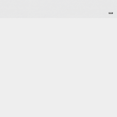
Je m'abonne à la newsletter
OK
Plan du site
Licences
Mentions légales
CGUV
Paramétrer vos cookies
Se connecter
Propulsé par AssoConnect, le logiciel des
associations Sportives
Vos choix en matière de confidentialité