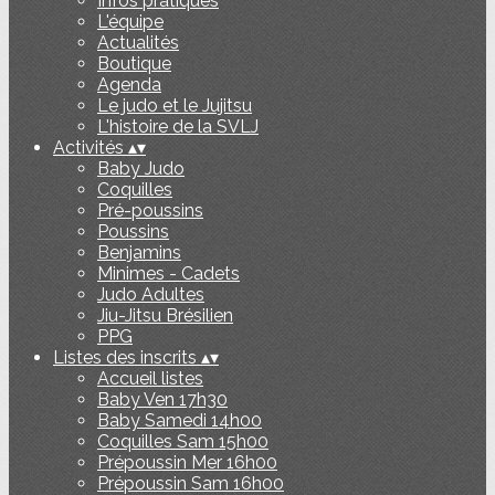
Infos pratiques
L'équipe
Actualités
Boutique
Agenda
Le judo et le Jujitsu
L'histoire de la SVLJ
Activités
▴
▾
Baby Judo
Coquilles
Pré-poussins
Poussins
Benjamins
Minimes - Cadets
Judo Adultes
Jiu-Jitsu Brésilien
PPG
Listes des inscrits
▴
▾
Accueil listes
Baby Ven 17h30
Baby Samedi 14h00
Coquilles Sam 15h00
Prépoussin Mer 16h00
Prépoussin Sam 16h00