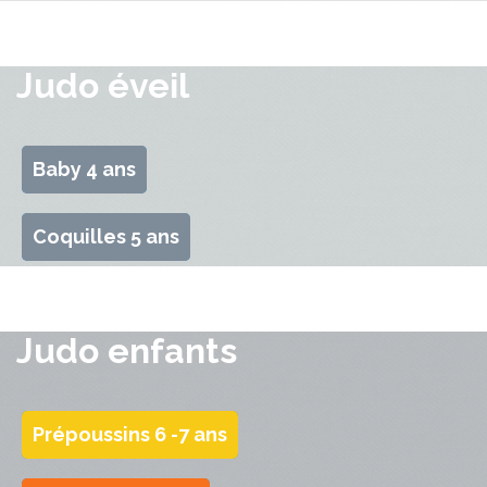
Judo éveil
Baby 4 ans
Coquilles 5 ans
Judo enfants
Prépoussins 6 -7 ans