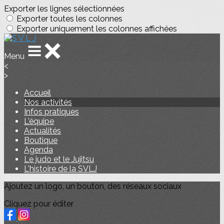
Exporter les lignes sélectionnées
Exporter toutes les colonnes
Exporter uniquement les colonnes affichées
Menu
<
>
Accueil
Nos activités
Infos pratiques
L'équipe
Actualités
Boutique
Agenda
Le judo et le Jujitsu
L'histoire de la SVLJ
Ajoutez un logo, un bouton, des réseaux sociaux
Cliquez pour éditer