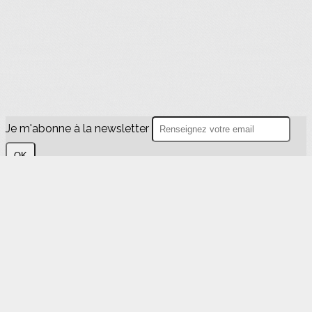
Je m'abonne à la newsletter
OK
Plan du site
Licences
Mentions légales
CGUV
Paramétrer vos cookies
Se connecter
Propulsé par AssoConnect, le logiciel des