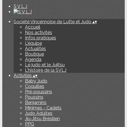
S V L J
Société Vincennoise de Lutte et Judo
▴
▾
Accueil
Nos activités
Infos pratiques
L'équipe
Actualités
Boutique
Agenda
Le judo et le Jujitsu
L'histoire de la SVLJ
Activités
▴
▾
Baby Judo
Coquilles
Pré-poussins
Poussins
Benjamins
Minimes - Cadets
Judo Adultes
Jiu-Jitsu Brésilien
PPG