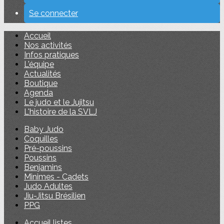
Se connecter
Accueil
Nos activités
Infos pratiques
L'équipe
Actualités
Boutique
Agenda
Le judo et le Jujitsu
L'histoire de la SVLJ
Baby Judo
Coquilles
Pré-poussins
Poussins
Benjamins
Minimes - Cadets
Judo Adultes
Jiu-Jitsu Brésilien
PPG
Accueil listes