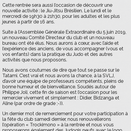
Cette rentrée sera aussi l’occasion de découvrir une
nouvelle activité : le Jiu-Jitsu Brésilien. Le lundi et le
mercredi de 19h30 à 21h30, pour les adultes et les plus
jeunes à partir de 16 ans.
Suite à l’Assemblée Générale Extraordinaire du 5 juin 2019,
un nouveau Comité Directeur du club et un nouveau
bureau ont été élus. Nous aurons à cœur, avec l’aide et
l’expérience des anciens, de vous accompagner (vous et
vos enfants) dans la pratique du Judo et des autres
activités que nous proposons.
Nous avons coutumes de dire que tout se passe sur le
Tatami. C’est vrai et nous avons la chance, à la SVLJ,
d’avoir une équipe de professeurs compétents, pleins de
bonne humeur et de bienveillance. Soudés autour de
Philippe Joli, cette fin de saison est l’occasion pour les
remercier vivement et simplement : Didier, Bidzanga et
Aline (par ordre de grade ;-)).
Un dernier mot de remerciement pour votre participation à
la fête du club samedi dernier, nous renouvellerons
l’opération « Trockimono » à la rentrée et nous vous
proposerons également des Judogis neufs avec le logo