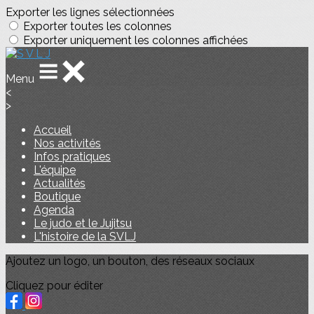
Exporter les lignes sélectionnées
Exporter toutes les colonnes
Exporter uniquement les colonnes affichées
Menu
<
>
Accueil
Nos activités
Infos pratiques
L'équipe
Actualités
Boutique
Agenda
Le judo et le Jujitsu
L'histoire de la SVLJ
Ajoutez un logo, un bouton, des réseaux sociaux
Cliquez pour éditer