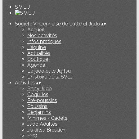
S V L J
Société Vincennoise de Lutte et Judo
▴
▾
Accueil
Nos activités
Infos pratiques
L'équipe
Actualités
Boutique
Agenda
Le judo et le Jujitsu
L'histoire de la SVLJ
Activités
▴
▾
Baby Judo
Coquilles
Pré-poussins
Poussins
Benjamins
Minimes - Cadets
Judo Adultes
Jiu-Jitsu Brésilien
PPG