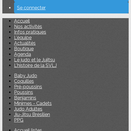
Se connecter
Accueil
Nos activités
Infos pratiques
L'équipe
Actualités
Boutique
Agenda
Le judo et le Jujitsu
L'histoire de la SVLJ
Baby Judo
Coquilles
Pré-poussins
Poussins
Benjamins
Minimes - Cadets
Judo Adultes
Jiu-Jitsu Brésilien
PPG
Accueil listes