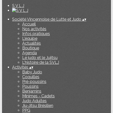
S V L J
Société Vincennoise de Lutte et Judo
▴
▾
Accueil
Nos activités
Infos pratiques
L'équipe
Actualités
Boutique
Agenda
Le judo et le Jujitsu
L'histoire de la SVLJ
Activités
▴
▾
Baby Judo
Coquilles
Pré-poussins
Poussins
Benjamins
Minimes - Cadets
Judo Adultes
Jiu-Jitsu Brésilien
PPG