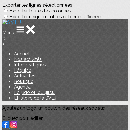
Exporter les lignes sélectionnées
Exporter toutes les colonnes
Exporter uniquement les colonnes affichées
Menu
<
>
Accueil
Nos activités
Infos pratiques
L'équipe
Actualités
Boutique
Agenda
Le judo et le Jujitsu
L'histoire de la SVLJ
Ajoutez un logo, un bouton, des réseaux sociaux
Cliquez pour éditer