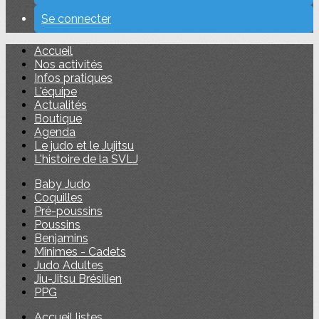
Se connecter
Accueil
Nos activités
Infos pratiques
L'équipe
Actualités
Boutique
Agenda
Le judo et le Jujitsu
L'histoire de la SVLJ
Baby Judo
Coquilles
Pré-poussins
Poussins
Benjamins
Minimes - Cadets
Judo Adultes
Jiu-Jitsu Brésilien
PPG
Accueil listes