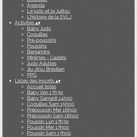
Agenda
Le judo et le Jujitsu
L'histoire de la SVLJ
Activités
▴
▾
Baby Judo
Coquilles
Pré-poussins
Poussins
Benjamins
Minimes - Cadets
Judo Adultes
Jiu-Jitsu Brésilien
PPG
Listes des inscrits
▴
▾
Accueil listes
Baby Ven 17h30
Baby Samedi 14h00
Coquilles Sam 15h00
Prépoussin Mer 16h00
Prépoussin Sam 16h00
Poussin Lun 17h30
Poussin Mer 17h00
Poussin Sam 17h00