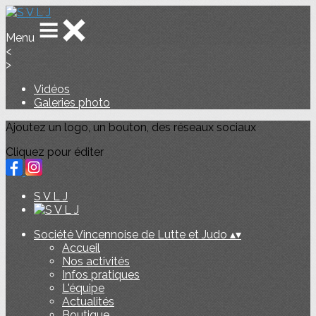
Menu
<
>
Vidéos
Galeries photo
Ajoutez un logo, un bouton, des réseaux sociaux
Cliquez pour éditer
S V L J
Société Vincennoise de Lutte et Judo
▴
▾
Accueil
Nos activités
Infos pratiques
L'équipe
Actualités
Boutique