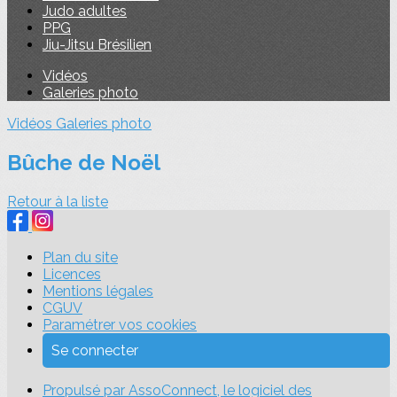
Judo adultes
PPG
Jiu-Jitsu Brésilien
Vidéos
Galeries photo
Vidéos
Galeries photo
Bûche de Noël
Retour à la liste
Plan du site
Licences
Mentions légales
CGUV
Paramétrer vos cookies
Se connecter
Propulsé par AssoConnect, le logiciel des