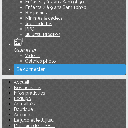
Enfants 5 à 7 ans Sam 9h30
Enfants 7 à 9 ans Sam 10h30
Benjamins
Minimes & cadets
Judo adultes
PPG
Jiu-Jitsu Brésilien
Galeries
▴
▾
Vidéos
Galeries photo
Se connecter
Accueil
Nos activités
Infos pratiques
L'équipe
Actualités
Boutique
Agenda
Le judo et le Jujitsu
L'histoire de la SVLJ